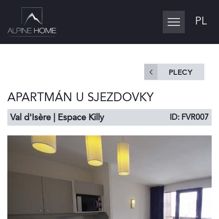
PL
Toggle
navigation
PLECY
APARTMÁN U SJEZDOVKY
Val d'Isère | Espace Killy
ID: FVR007