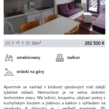
2
282 500 €
1
1
32m
umeblowany
balkon
widoki na góry
Apartmán se nachází v blízkosti sjezdových tratí zdejší
lyžařské oblasti. Nemovitost je ve velice dobrém
technickém stavu. Má ložnici, koupelnu, obývací pokoj s
kuchyňským koutem a jídelnou a balkon s výhledem na
sjezdovky. K dispozici je i vedlejší apartmán. Při