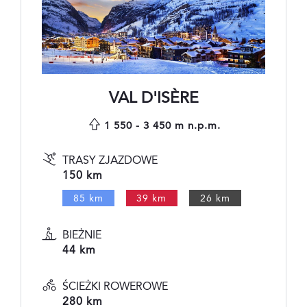
VAL D'ISÈRE
1 550 - 3 450 m n.p.m.
TRASY ZJAZDOWE
150 km
85 km
39 km
26 km
BIEŻNIE
44 km
ŚCIEŻKI ROWEROWE
280 km