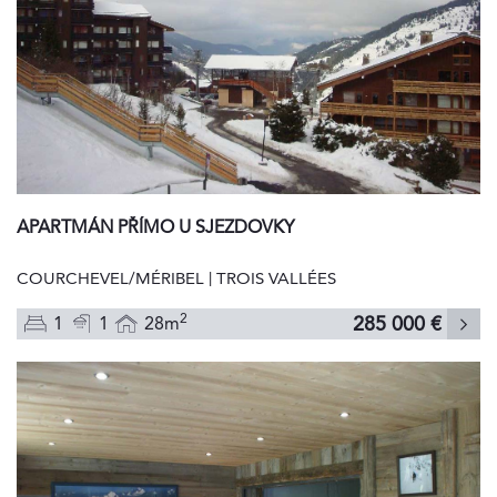
APARTMÁN PŘÍMO U SJEZDOVKY
COURCHEVEL/MÉRIBEL | TROIS VALLÉES
2
285 000 €
1
1
28m