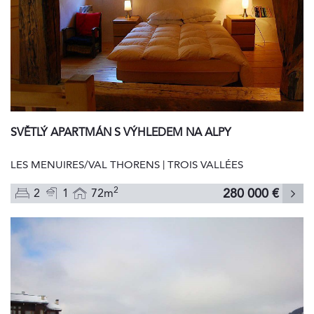
SVĚTLÝ APARTMÁN S VÝHLEDEM NA ALPY
LES MENUIRES/VAL THORENS | TROIS VALLÉES
2
280 000 €
2
1
72m