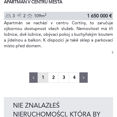
APARTMÁN V CENTRU MĚSTA
2
1 650 000 €
3
2
109m
Apartmán se nachází v centru Cortiny, to zaručuje
výbornou dostupnost všech služeb. Nemovitost má tři
ložnice, dvě ložnice, obývací pokoj s kuchyňským koutem
a jídelnou a balkon. K dispozici je také sklep a parkovací
místo před domem.
(current)
1
2
3
4
NIE ZNALAZŁEŚ
NIERUCHOMOŚCI, KTÓRA BY