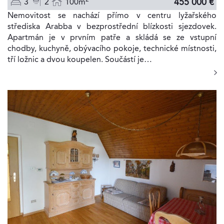
455 000 €
3
2
100m
Nemovitost se nachází přímo v centru lyžařského
střediska Arabba v bezprostřední blízkosti sjezdovek.
Apartmán je v prvním patře a skládá se ze vstupní
chodby, kuchyně, obývacího pokoje, technické místnosti,
tří ložnic a dvou koupelen. Součástí je…