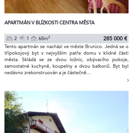
APARTMÁN V BLÍZKOSTI CENTRA MĚSTA
2
285 000 €
2
1
68m
Tento apartmán se nachází ve měste Brunico. Jedná se o
třípokojový byt v nejvyšším patře domu v klidné části
města. Skládá se ze dvou ložnic, obývacího pokoje,
samostatné kuchyně, koupelny a dvou balkonů. Byt byl
nedávno zrekonstruován a je částečně…