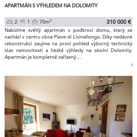
APARTMÁN S VÝHLEDEM NA DOLOMITY
2
310 000 €
2
1
70m
Nabízíme světlý apartmán v podkroví domu, který se
nachází v centru obce Pieve di Livinallongo. Díky nedávné
rekonstrukci zaujme na první pohled výborný technický
stav nemovitosti a hezké výhledy na okolní Dolomity.
Apartmán je kompletně zařízený…