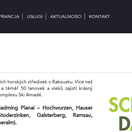
FRANCJA
FRANCJA
USŁUGI
USŁUGI
AKTUALNOŚCI
AKTUALNOŚCI
KONTAKT
KONTAKT
ích horských středisek v Rakousku. Více než
a téměř 50 lanovek a vleků zajistí krásný
 komplexu Ski Amadé.
chladming Planai – Hochwurzen, Hauser
toderzinken, Galsterberg, Ramsau,
eralm).