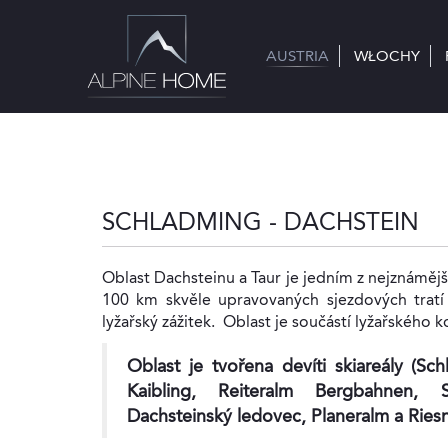
AUSTRIA
AUSTRIA
WŁOCHY
WŁOCHY
SCHLADMING - DACHSTEIN
Oblast Dachsteinu a Taur je jedním z nejznámějš
100 km skvěle upravovaných sjezdových tratí 
lyžařský zážitek. Oblast je součástí lyžařského
Oblast je tvořena devíti skiareály (S
Kaibling, Reiteralm Bergbahnen, S
Dachsteinský ledovec, Planeralm a Riesn