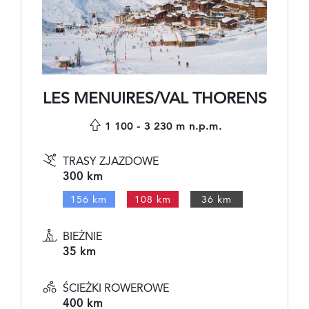
LES MENUIRES/VAL THORENS
1 100 - 3 230 m n.p.m.
TRASY ZJAZDOWE
300 km
156 km
108 km
36 km
BIEŻNIE
35 km
ŚCIEŻKI ROWEROWE
400 km