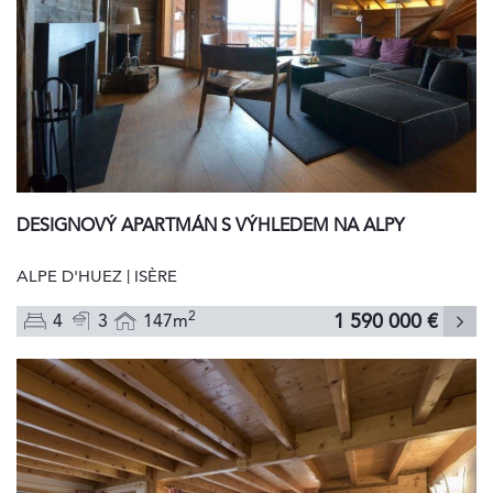
DESIGNOVÝ APARTMÁN S VÝHLEDEM NA ALPY
ALPE D'HUEZ | ISÈRE
2
1 590 000 €
4
3
147m