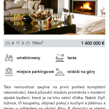
2
1 400 000 €
4
3
190m
umeblowany
taras
miejsce parkingowe
widoki na góry
Tato nemovitost zaujme na první pohled kompletní
rekonstrukcí, která původní stodolu proměnila v moderní
alpské bydlení, které je na trhu velmi zřídka. Nabízí čtyři
ložnice, tři koupelny, obývací pokoj s kuchyní a jídelnou a
terasu s výhledem na okolní Alpy. K dispozici je vlastní