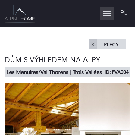
PL
Toggle
navigation
PLECY
DŮM S VÝHLEDEM NA ALPY
Les Menuires/Val Thorens | Trois Vallées
ID: FVA004