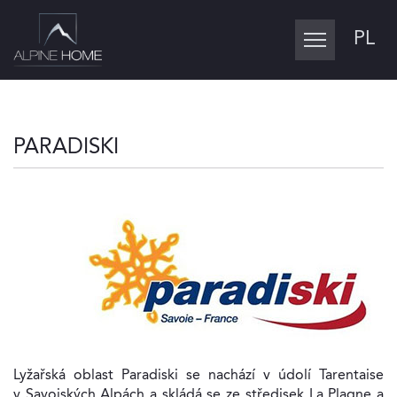
PL
Toggle
navigation
PARADISKI
Lyžařská oblast Paradiski se nachází v údolí Tarentaise
v Savojských Alpách a skládá se ze středisek La Plagne a