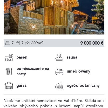
2
9 000 000 €
7
7
609m
basen
sauna
pomieszczenie na
umeblowany
narty
garaż
ogród botaniczny
Nabízíme unikátní nemovitost ve Val d´Isére. Skládá se z
velkého obývacího pokoje s krbem, napůl otevřenou