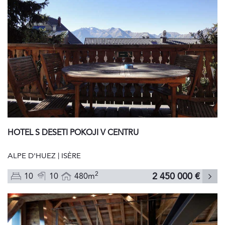
HOTEL S DESETI POKOJI V CENTRU
ALPE D'HUEZ | ISÈRE
2
2 450 000 €
10
10
480m