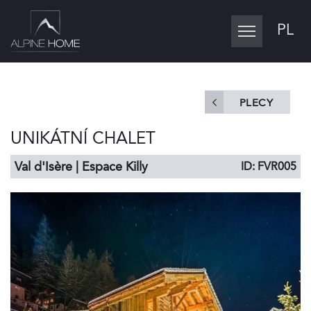
PL
Toggle
navigation
PLECY
UNIKÁTNÍ CHALET
Val d'Isère | Espace Killy
ID: FVR005