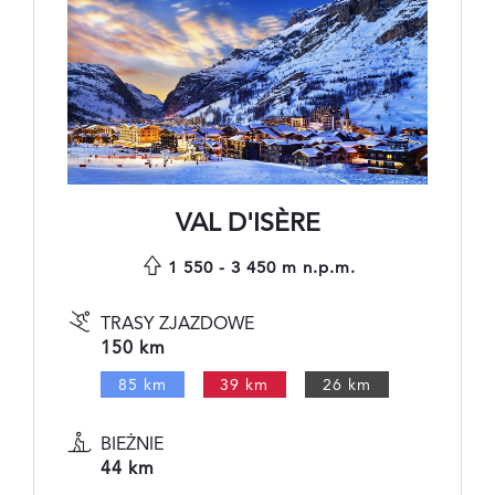
VAL D'ISÈRE
1 550 - 3 450 m n.p.m.
TRASY ZJAZDOWE
150 km
85 km
39 km
26 km
BIEŻNIE
44 km