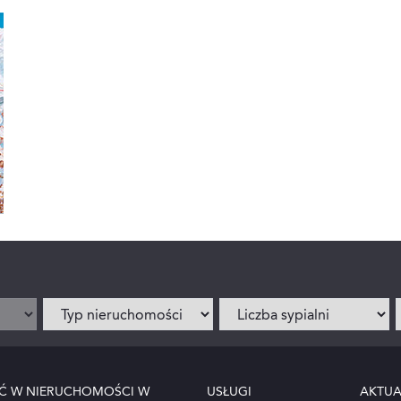
Ć W NIERUCHOMOŚCI W
USŁUGI
AKTUA