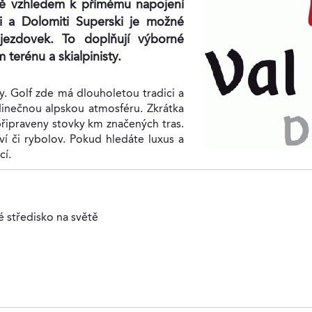
ně vzhledem k přímému napojení
i a Dolomiti Superski je možné
jezdovek. To doplňují výborné
terénu a skialpinisty.
y. Golf zde má dlouholetou tradici a
edinečnou alpskou atmosféru. Zkrátka
 připraveny stovky km značených tras.
ví či rybolov. Pokud hledáte luxus a
cí.
é středisko na světě