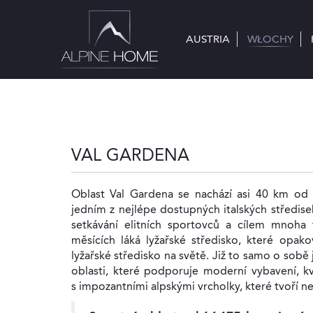
AUSTRIA
AUSTRIA
WŁOCHY
WŁOCHY
VAL GARDENA
Oblast Val Gardena se nachází asi 40 km od 
jedním z nejlépe dostupných italských středis
setkávání elitních sportovců a cílem mnoha 
měsících láká lyžařské středisko, které opak
lyžařské středisko na světě. Již to samo o sobě
oblasti, které podporuje moderní vybavení, kva
s impozantními alpskými vrcholky, které tvoří 