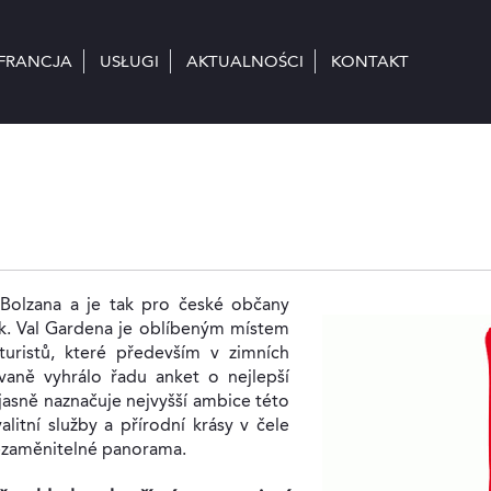
FRANCJA
FRANCJA
USŁUGI
USŁUGI
AKTUALNOŚCI
AKTUALNOŚCI
KONTAKT
KONTAKT
Bolzana a je tak pro české občany
ek. Val Gardena je oblíbeným místem
turistů, které především v zimních
ovaně vyhrálo řadu anket o nejlepší
 jasně naznačuje nejvyšší ambice této
litní služby a přírodní krásy v čele
nezaměnitelné panorama.