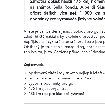
Samotná oblast nabízí 175 km, nicmé
na známou Sella Rondu, Alpe di Sius
přidat dalších více než 1 000 km s
podmínky pro vyznavače jízdy ve volném 
V létě je Val Gardena jasnou volbou pro golfist
zdejší hřiště nabízí díky okolnímu prostředí j
nepřijdou ani cyklisté a turisté, pro které jsou
Oblíbený je také tenis, paragliding, horolezect
top kvalitu, je Val Gardena přímo ideální destina
Zajímavosti:
opakovaný vítěz řady anket o nejlepší lyžařsk
přímé napojení na známou Sella Rondu
výborné podmínky pro golf
175 km sjezdových tratí
135 km tras pro klasické lyžování