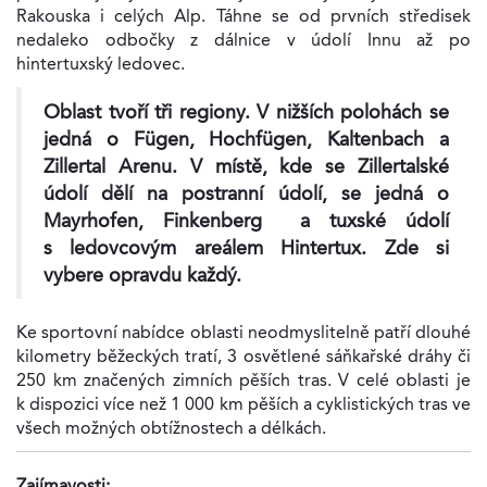
Rakouska i celých Alp. Táhne se od prvních středisek
nedaleko odbočky z dálnice v údolí Innu až po
hintertuxský ledovec.
Oblast tvoří tři regiony. V nižších polohách se
jedná o Fügen, Hochfügen, Kaltenbach a
Zillertal Arenu. V místě, kde se Zillertalské
údolí dělí na postranní údolí, se jedná o
Mayrhofen, Finkenberg a tuxské údolí
s ledovcovým areálem Hintertux. Zde si
vybere opravdu každý.
Ke sportovní nabídce oblasti neodmyslitelně patří dlouhé
kilometry běžeckých tratí, 3 osvětlené sáňkařské dráhy či
250 km značených zimních pěších tras. V celé oblasti je
k dispozici více než 1 000 km pěších a cyklistických tras ve
všech možných obtížnostech a délkách.
Zajímavosti: