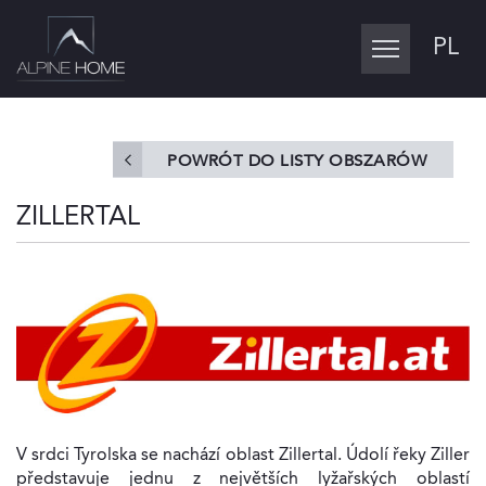
PL
Toggle
navigation
POWRÓT DO LISTY OBSZARÓW
ZILLERTAL
V srdci Tyrolska se nachází oblast Zillertal. Údolí řeky Ziller
představuje jednu z největších lyžařských oblastí