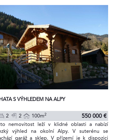
HATA S VÝHLEDEM NA ALPY
2
550 000 €
2
2
100m
ato nemovitost leží v klidné oblasti a nabízí
ezký výhled na okolní Alpy. V suterénu se
achází garáž a sklep. V přízemí je k dispozici