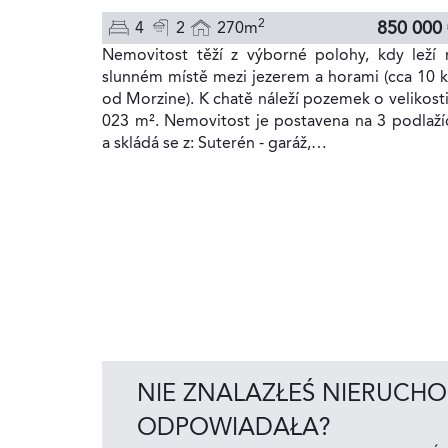
2
850 000
4
2
270m
Nemovitost těží z výborné polohy, kdy leží 
slunném místě mezi jezerem a horami (cca 10 
od Morzine). K chatě náleží pozemek o velikosti
023 m². Nemovitost je postavena na 3 podlaží
a skládá se z: Suterén - garáž,…
NIE ZNALAZŁEŚ NIERUCHO
ODPOWIADAŁA?