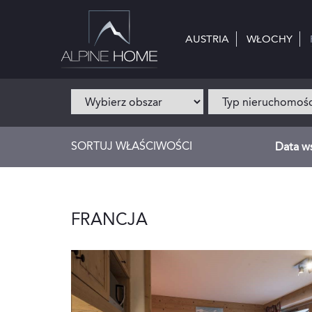
AUSTRIA
AUSTRIA
WŁOCHY
WŁOCHY
SORTUJ WŁAŚCIWOŚCI
Data w
FRANCJA