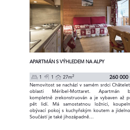
APARTMÁN S VÝHLEDEM NA ALPY
2
260 000
1
1
27m
Nemovitost se nachází v samém srdci Châtelet
oblasti Méribel-Mottaret. Apartmán b
kompletně zrekonstruován a je vybaven až p
pět lidí. Má samostatnou ložnici, koupeln
obývací pokoj s kuchyňským koutem a jídelno
Součástí je také jihozápadně…