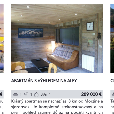
APARTMÁN S VÝHLEDEM NA ALPY
C
2
289 000 €
 €
1
1
39m
Krásný apartmán se nachází asi 8 km od Morzine a
T
ou
sjezdovek. Je kompletně zrekonstruovaný a na
h
u,
první pohled zaujme důraz na použití kvalitních
n
 a