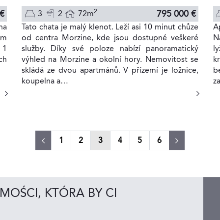
2
795 000 €
 €
3
2
72m
Tato chata je malý klenot. Leží asi 10 minut chůze
A
na
od centra Morzine, kde jsou dostupné veškeré
N
km
služby. Díky své poloze nabízí panoramatický
l
 1
výhled na Morzine a okolní hory. Nemovitost se
k
ch
skládá ze dvou apartmánů. V přízemí je ložnice,
b
koupelna a…
z
(current)
1
2
3
4
5
6
MOŚCI, KTÓRA BY CI