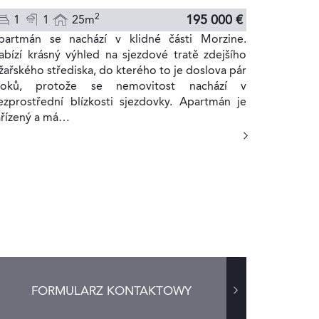
2
195 000 €
1
1
25m
partmán se nachází v klidné části Morzine.
abízí krásný výhled na sjezdové tratě zdejšího
yžařského střediska, do kterého to je doslova pár
roků, protože se nemovitost nachází v
ezprostřední blízkosti sjezdovky. Apartmán je
ařízený a má…
FORMULARZ KONTAKTOWY