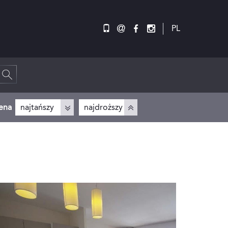
@
PL
ena
najtańszy
najdroższy