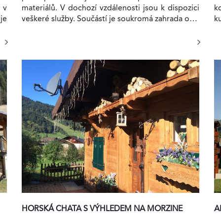
materiálů. V dochozí vzdálenosti jsou k dispozici
k
 v
veškeré služby. Součástí je soukromá zahrada o…
ku
je
HORSKÁ CHATA S VÝHLEDEM NA MORZINE
A