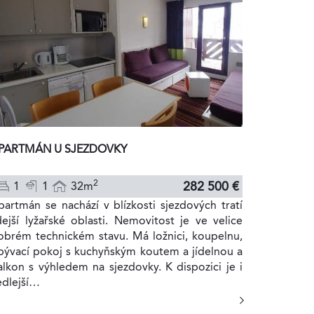
PARTMÁN U SJEZDOVKY
2
282 500 €
1
1
32m
partmán se nachází v blízkosti sjezdových tratí
dejší lyžařské oblasti. Nemovitost je ve velice
obrém technickém stavu. Má ložnici, koupelnu,
bývací pokoj s kuchyňským koutem a jídelnou a
alkon s výhledem na sjezdovky. K dispozici je i
edlejší…