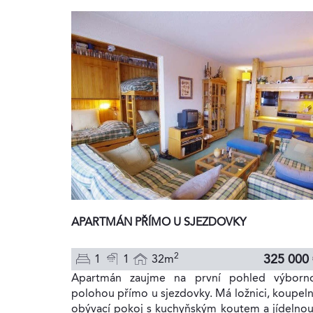
APARTMÁN PŘÍMO U SJEZDOVKY
2
325 000
1
1
32m
Apartmán zaujme na první pohled výborn
polohou přímo u sjezdovky. Má ložnici, koupeln
obývací pokoj s kuchyňským koutem a jídelnou