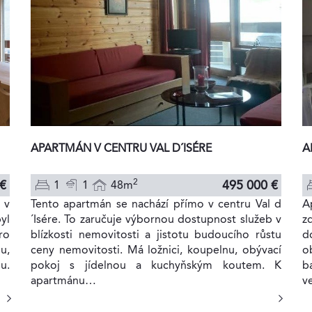
A
APARTMÁN V CENTRU VAL D´ISÉRE
2
495 000 €
 €
1
1
48m
A
Tento apartmán se nachází přímo v centru Val d
 v
z
´Isére. To zaručuje výbornou dostupnost služeb v
yl
d
blízkosti nemovitosti a jistotu budoucího růstu
ro
o
ceny nemovitosti. Má ložnici, koupelnu, obývací
u,
b
pokoj s jídelnou a kuchyňským koutem. K
u.
v
apartmánu…